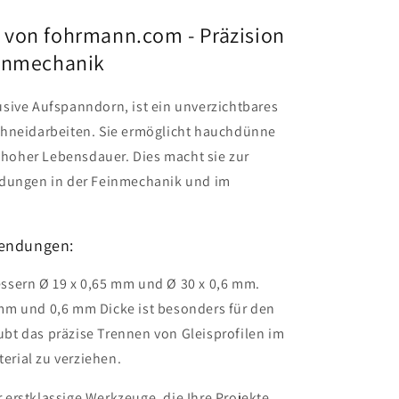
von fohrmann.com - Präzision
einmechanik
lusive Aufspanndorn, ist ein unverzichtbares
chneidarbeiten. Sie ermöglicht hauchdünne
m hoher Lebensdauer. Dies macht sie zur
ndungen in der Feinmechanik und im
wendungen:
ssern Ø 19 x 0,65 mm und Ø 30 x 0,6 mm.
mm und 0,6 mm Dicke ist besonders für den
ubt das präzise Trennen von Gleisprofilen im
erial zu verziehen.
erstklassige Werkzeuge, die Ihre Projekte