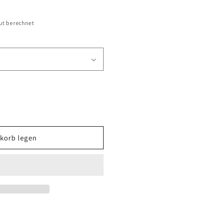
ut berechnet
korb legen
scheibe
h
)