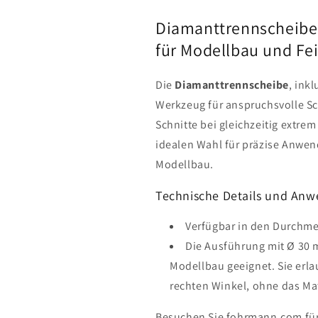
Diamanttrennscheibe 
für Modellbau und F
Die
Diamanttrennscheibe
, ink
Werkzeug für anspruchsvolle S
Schnitte bei gleichzeitig extre
idealen Wahl für präzise Anwe
Modellbau.
Technische Details und An
Verfügbar in den Durchme
Die Ausführung mit Ø 30 
Modellbau geeignet. Sie erla
rechten Winkel, ohne das Mat
Besuchen Sie fohrmann.com für 