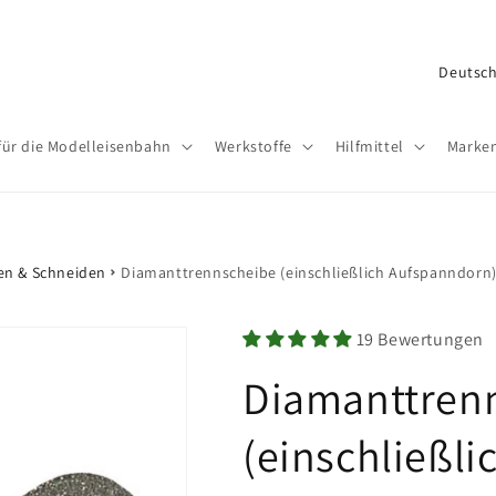
L
a
n
für die Modelleisenbahn
Werkstoffe
Hilfmittel
Marke
d
/
R
e
en & Schneiden
Diamanttrennscheibe (einschließlich Aufspanndorn
g
i
19 Bewertungen
o
Diamanttren
n
(einschließl