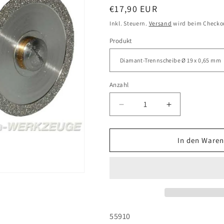
Normaler
€17,90 EUR
Preis
Inkl. Steuern.
Versand
wird beim Checko
Produkt
Anzahl
Anzahl
Verringere
Erhöhe
die
die
Menge
Menge
für
für
In den Waren
Diamanttrennscheibe
Diamanttrenn
(einschließlich
(einschließlic
Aufspanndorn)
Aufspanndorn
SKU:
55910