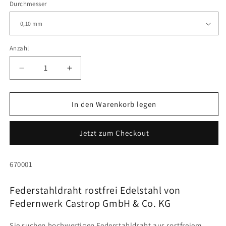
Durchmesser
Anzahl
Anzahl
Verringere
Erhöhe
die
die
Menge
Menge
für
für
In den Warenkorb legen
Federstahldrähte
Federstahldrähte
rostfrei
rostfrei
Jetzt zum Checkout
Edelstahl
Edelstahl
(verschiedene
(verschiedene
Ø)
Ø)
SKU:
670001
Federstahldraht rostfrei Edelstahl von
Federnwerk Castrop GmbH & Co. KG
Sie suchen hochwertigen Federstahldraht aus rostfreiem