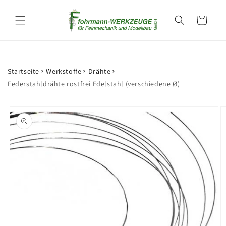
Direkt
zum
Warenkorb
Inhalt
Startseite
Werkstoffe
Drähte
Federstahldrähte rostfrei Edelstahl (verschiedene Ø)
oduktinformationen
ringen