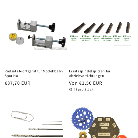
Radsatz Richtgerät für Modellbahn
Ersatzspindelspitzen für
Spur H0
Abziehvorrichtungen
Normaler
€37,70 EUR
Normaler
Von €3,50 EUR
Grundpreis
Preis
Preis
€1,48 pro Stück