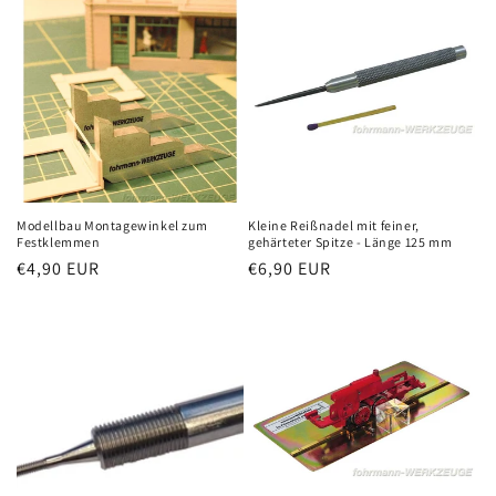
Modellbau Montagewinkel zum
Kleine Reißnadel mit feiner,
Festklemmen
gehärteter Spitze - Länge 125 mm
Normaler
€4,90 EUR
Normaler
€6,90 EUR
Preis
Preis