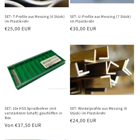
SET: T-Profile aus Messing (6 Stück)
SET: U-Profile aus Messing (7 Stück)
im Plastikrohr
im Plastikrohr
Normaler
€25,00 EUR
Normaler
€30,00 EUR
Preis
Preis
SET: 10x HSS Spiralbohrer (mit
SET: Winkelprofile aus Messing (6
verstärktem Schaft) geschliffen in
Stück) im Plastikrohr
Box
Normaler
€24,00 EUR
Normaler
Von €37,50 EUR
Preis
Preis