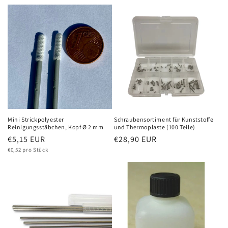
Mini Strickpolyester
Schraubensortiment für Kunststoffe
Reinigungsstäbchen, Kopf Ø 2 mm
und Thermoplaste (100 Teile)
Normaler
€5,15 EUR
Normaler
€28,90 EUR
Grundpreis
Preis
€0,52 pro Stück
Preis