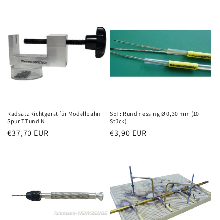
Preis
Radsatz Richtgerät für Modellbahn
SET: Rundmessing Ø 0,30 mm (10
Spur TT und N
Stück)
Normaler
€37,70 EUR
Normaler
€3,90 EUR
Preis
Preis