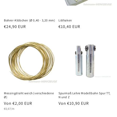
Bohrer-Klöbchen (Ø 0,40 - 3,20 mm)
Löthaken
Normaler
€24,90 EUR
Normaler
€10,40 EUR
Preis
Preis
Messingdraht weich (verschiedene
Spurmaß Lehre Modellbahn Spur TT,
Ø)
N und Z
Normaler
Von €2,00 EUR
Normaler
Von €10,90 EUR
Grundpreis
Preis
€0,67/m
Preis