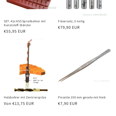
SET: 41x HSS Spiralbohrer mit
Fräsersatz, 5-teilig
Kunststoff-Ständer
Normaler
€79,90 EUR
Normaler
€55,95 EUR
Preis
Preis
Holzbohrer mit Zentrierspitze
Pinzette 200 mm gerade mit Hieb
Normaler
Von €13,75 EUR
Normaler
€7,90 EUR
Preis
Preis