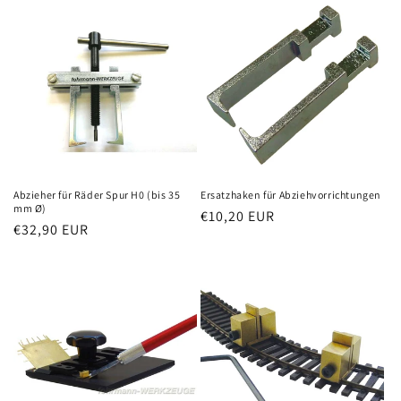
Abzieher für Räder Spur H0 (bis 35
Ersatzhaken für Abziehvorrichtungen
mm Ø)
Normaler
€10,20 EUR
Normaler
€32,90 EUR
Preis
Preis