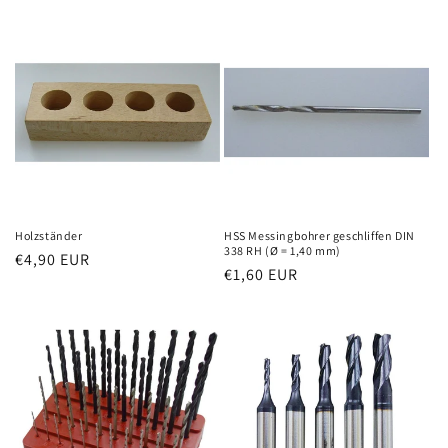
Preis
Holzständer
HSS Messingbohrer geschliffen DIN
338 RH (Ø = 1,40 mm)
Normaler
€4,90 EUR
Normaler
€1,60 EUR
Preis
Preis