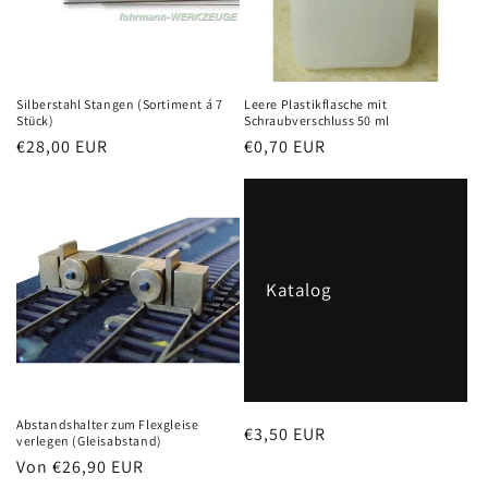
Silberstahl Stangen (Sortiment á 7
Leere Plastikflasche mit
Stück)
Schraubverschluss 50 ml
Normaler
€28,00 EUR
Normaler
€0,70 EUR
Preis
Preis
Katalog
Abstandshalter zum Flexgleise
Normaler
€3,50 EUR
verlegen (Gleisabstand)
Preis
Normaler
Von €26,90 EUR