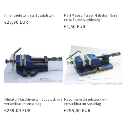
Innendrehstahl aus Spezialstahl
Mini Maulschlüssel, Gabelschlüssel
extra flache Ausführung
Normaler
€23,90 EUR
Normaler
€4,50 EUR
Preis
Preis
Miniatur Maschinenschraubstock mit
Maschinenschraubstock mit
verstellbarem Anschlag
verstellbarem Anschlag
Normaler
€269,00 EUR
Normaler
€295,00 EUR
Preis
Preis