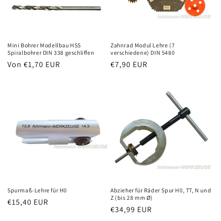
Mini Bohrer Modellbau HSS
Zahnrad Modul Lehre (7
Spiralbohrer DIN 338 geschliffen
verschiedene) DIN 5480
Normaler
Von €1,70 EUR
Normaler
€7,90 EUR
Preis
Preis
Spurmaß-Lehre für H0
Abzieher für Räder Spur H0, TT, N und
Z (bis 28 mm Ø)
Normaler
€15,40 EUR
Normaler
€34,99 EUR
Preis