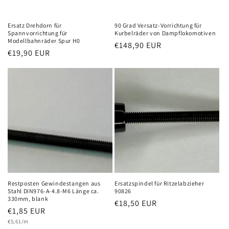
Ersatz Drehdorn für
90 Grad Versatz-Vorrichtung für
Spannvorrichtung für
Kurbelräder von Dampflokomotiven
Modellbahnräder Spur H0
Normaler
€148,90 EUR
Normaler
€19,90 EUR
Preis
Preis
Restposten Gewindestangen aus
Ersatzspindel für Ritzelabzieher
Stahl DIN976-A-4.8-M6 Länge ca.
90826
330mm, blank
Normaler
€18,50 EUR
Normaler
€1,85 EUR
Preis
Grundpreis
Preis
€5,61/m