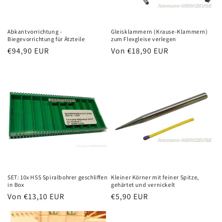
Abkantvorrichtung -
Gleisklammern (Krause-Klammern)
Biegevorrichtung für Ätzteile
zum Flexgleise verlegen
Normaler
€94,90 EUR
Normaler
Von €18,90 EUR
Preis
Preis
SET: 10x HSS Spiralbohrer geschliffen
Kleiner Körner mit feiner Spitze,
in Box
gehärtet und vernickelt
Normaler
Von €13,10 EUR
Normaler
€5,90 EUR
Preis
Preis