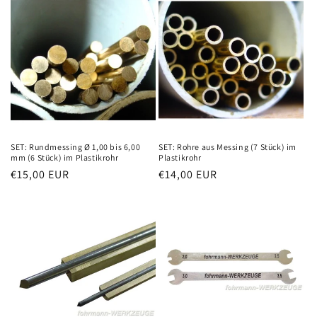
SET: Rundmessing Ø 1,00 bis 6,00
SET: Rohre aus Messing (7 Stück) im
mm (6 Stück) im Plastikrohr
Plastikrohr
Normaler
€15,00 EUR
Normaler
€14,00 EUR
Preis
Preis