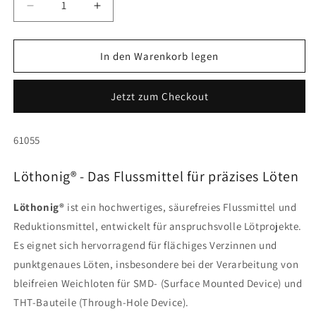
Verringere
Erhöhe
die
die
Menge
Menge
für
für
In den Warenkorb legen
Löthonig
Löthonig
Jetzt zum Checkout
SKU:
61055
Löthonig® - Das Flussmittel für präzises Löten
Löthonig®
ist ein hochwertiges, säurefreies Flussmittel und
Reduktionsmittel, entwickelt für anspruchsvolle Lötprojekte.
Es eignet sich hervorragend für flächiges Verzinnen und
punktgenaues Löten, insbesondere bei der Verarbeitung von
bleifreien Weichloten für SMD- (Surface Mounted Device) und
THT-Bauteile (Through-Hole Device).