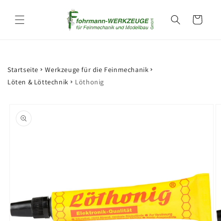
Direkt
zum
Warenkorb
Inhalt
Startseite
Werkzeuge für die Feinmechanik
Löten & Löttechnik
Löthonig
oduktinformationen
ringen