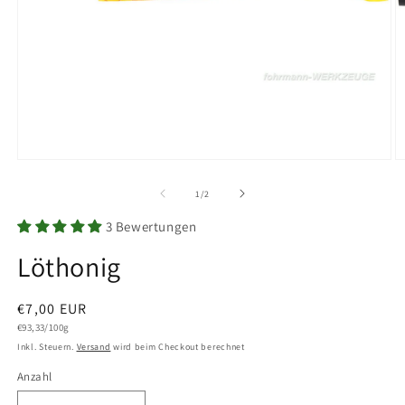
Medien
M
1
2
in
in
von
1
/
2
Modal
M
öffnen
ö
3 Bewertungen
Löthonig
Normaler
€7,00 EUR
Grundpreis
Preis
€93,33/100g
Inkl. Steuern.
Versand
wird beim Checkout berechnet
Anzahl
Anzahl