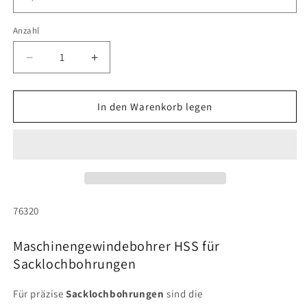
Anzahl
Anzahl
Verringere
Erhöhe
die
die
Menge
Menge
für
für
In den Warenkorb legen
Maschinengewindebohrer
Maschinengewindebohrer
HSS
HSS
für
für
Sacklochbohrungen
Sacklochbohrungen
SKU:
76320
Maschinengewindebohrer HSS für
Sacklochbohrungen
Für präzise
Sacklochbohrungen
sind die