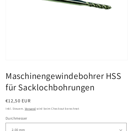
Medien
1
in
Maschinengewindebohrer HSS
Modal
öffnen
für Sacklochbohrungen
Normaler
€12,50 EUR
Preis
Inkl. Steuern.
Versand
wird beim Checkout berechnet
Durchmesser