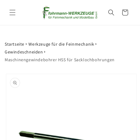
Direkt
zum
Warenkorb
Inhalt
Startseite
Werkzeuge für die Feinmechanik
Gewindeschneiden
Maschinengewindebohrer HSS für Sacklochbohrungen
oduktinformationen
ringen