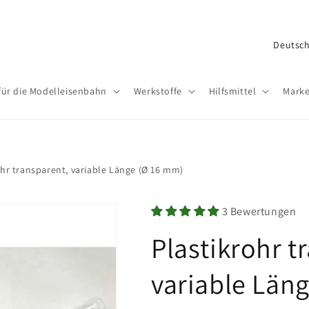
L
a
n
für die Modelleisenbahn
Werkstoffe
Hilfsmittel
Mark
d
/
R
e
ohr transparent, variable Länge (Ø 16 mm)
g
i
3 Bewertungen
o
Plastikrohr t
n
variable Län