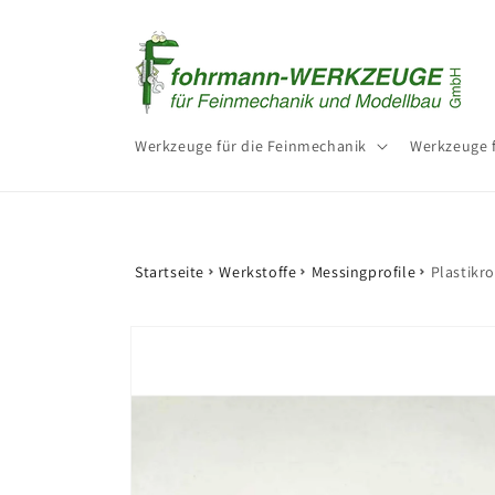
Direkt
zum
Inhalt
Werkzeuge für die Feinmechanik
Werkzeuge 
Startseite
Werkstoffe
Messingprofile
Plastikr
Zu
Produktinformationen
springen