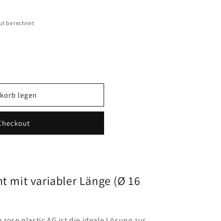
ut berechnet
korb legen
Checkout
nt mit variabler Länge (Ø 16
 rose plastic AG ist die ideale Lösung zur