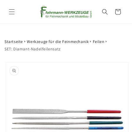
Direkt
zum
Warenkorb
Inhalt
Startseite
Werkzeuge für die Feinmechanik
Feilen
SET: Diamant-Nadelfeilensatz
oduktinformationen
ringen