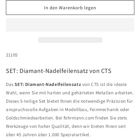
Menge
Menge
für
für
In den Warenkorb legen
SET:
SET:
Diamant-
Diamant-
Nadelfeilensatz
Nadelfeilensatz
SKU:
21105
SET: Diamant-Nadelfeilensatz von CTS
Das
SET: Diamant-Nadelfeilensatz
von CTS ist die ideale
Wahl, wenn Sie mit harten und gehärteten Metallen arbeiten.
Dieses 5-teilige Set bietet Ihnen die notwendige Präzision für
anspruchsvolle Aufgaben in Modellbau, Feinmechanik oder
Goldschmiedearbeiten. Bei fohrmann.com finden Sie stets
Werkzeuge von hoher Qualität, denn wir bieten Ihnen seit
über 45 Jahren über 1.000 Spezialartikel.