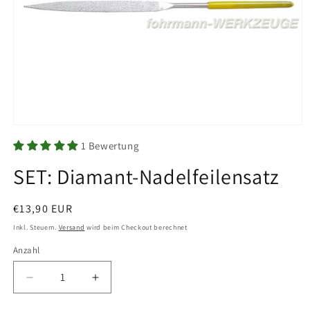
Medien
1
1 Bewertung
in
Modal
SET: Diamant-Nadelfeilensatz
öffnen
Normaler
€13,90 EUR
Preis
Inkl. Steuern.
Versand
wird beim Checkout berechnet
Anzahl
Anzahl
Verringere
Erhöhe
die
die