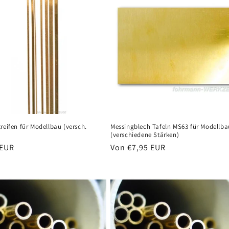
reifen für Modellbau (versch.
Messingblech Tafeln MS63 für Modellba
(verschiedene Stärken)
er
 EUR
Normaler
Von €7,95 EUR
Preis