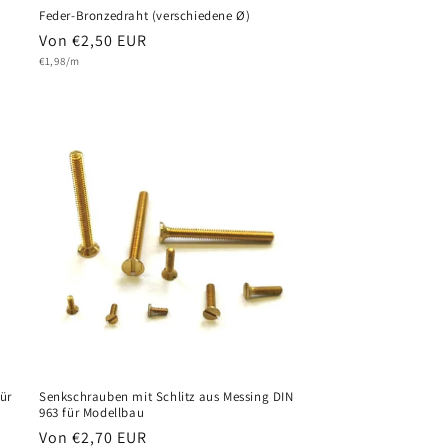
Feder-Bronzedraht (verschiedene Ø)
Normaler
Von €2,50 EUR
Grundpreis
Preis
€1,98/m
ür
Senkschrauben mit Schlitz aus Messing DIN
963 für Modellbau
Normaler
Von €2,70 EUR