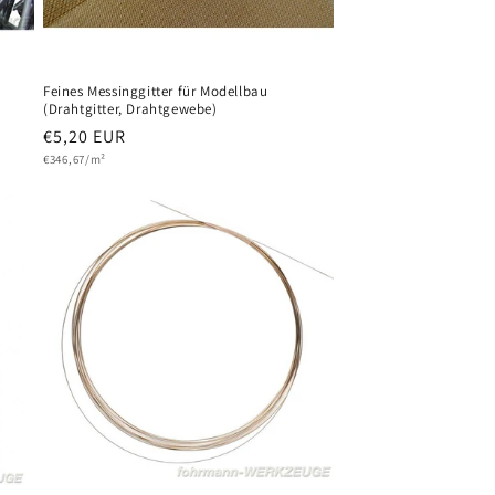
u
Feines Messinggitter für Modellbau
(Drahtgitter, Drahtgewebe)
Normaler
€5,20 EUR
Grundpreis
Preis
€346,67/m²