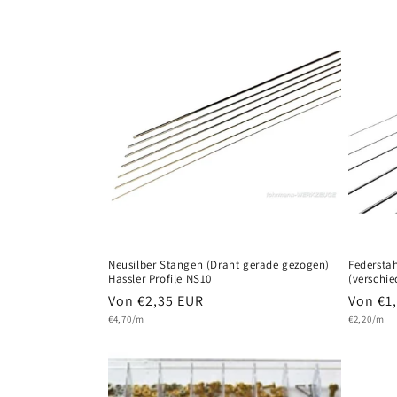
Neusilber Stangen (Draht gerade gezogen)
Federstah
Hassler Profile NS10
(verschi
Normaler
Von €2,35 EUR
Normal
Von €1
Grundpreis
Grundprei
Preis
€4,70/m
Preis
€2,20/m