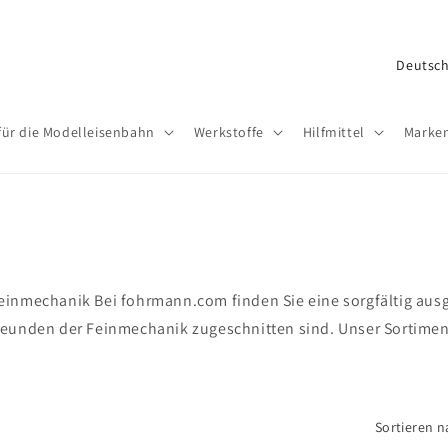
L
a
n
für die Modelleisenbahn
Werkstoffe
Hilfmittel
Marke
d
/
R
e
g
inmechanik Bei fohrmann.com finden Sie eine sorgfältig ausgew
i
eunden der Feinmechanik zugeschnitten sind. Unser Sortiment 
o
n
Sortieren n