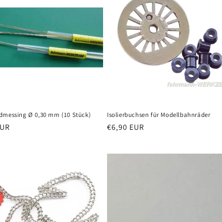
dmessing Ø 0,30 mm (10 Stück)
Isolierbuchsen für Modellbahnräder
er
EUR
Normaler
€6,90 EUR
Preis