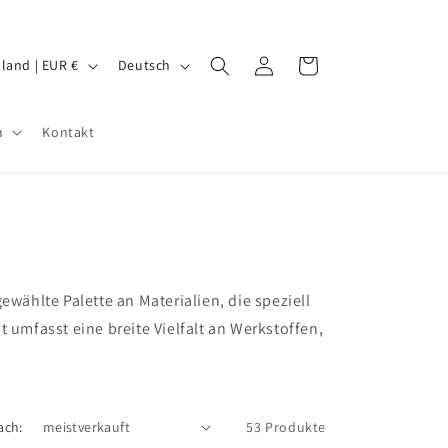
S
Einloggen
Warenkorb
Deutschland | EUR €
Deutsch
p
r
n
Kontakt
a
c
h
e
ählte Palette an Materialien, die speziell
umfasst eine breite Vielfalt an Werkstoffen,
ach:
53 Produkte