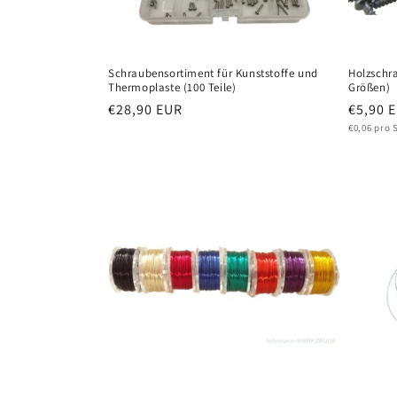
Schraubensortiment für Kunststoffe und
Holzschr
Thermoplaste (100 Teile)
Größen)
Normaler
€28,90 EUR
Normal
€5,90 
Grundprei
Preis
Preis
€0,06 pro 