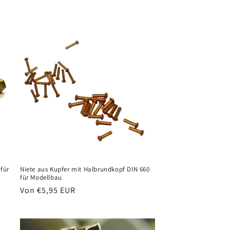
Preis
für
Niete aus Kupfer mit Halbrundkopf DIN 660
für Modellbau
Normaler
Von €5,95 EUR
Preis