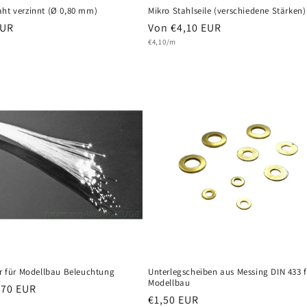
aht verzinnt (Ø 0,80 mm)
Mikro Stahlseile (verschiedene Stärken)
er
EUR
Normaler
Von €4,10 EUR
s
Grundpreis
Preis
€4,10/m
er für Modellbau Beleuchtung
Unterlegscheiben aus Messing DIN 433 f
Modellbau
er
,70 EUR
Normaler
€1,50 EUR
s