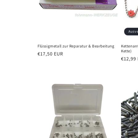
Ausv
Flüssigmetall zur Reparatur & Bearbeitung
Kettenant
Kette)
Normaler
€17,50 EUR
Normal
€12,99
Preis
Preis