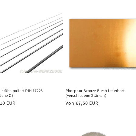
lstäbe poliert DIN 17223
Phosphor Bronze Blech federhart
edene Ø)
(verschiedene Stärken)
er
,10 EUR
Normaler
Von €7,50 EUR
s
Preis