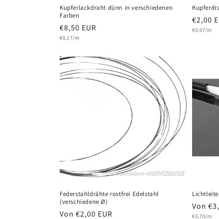
Kupferlackdraht dünn in verschiedenen
Kupferdr
Farben
Normal
€2,00 
Normaler
€8,50 EUR
Grundprei
Preis
€0,67/m
Grundpreis
Preis
€0,17/m
Federstahldrähte rostfrei Edelstahl
Lichtleit
(verschiedene Ø)
Normal
Von €3
Normaler
Von €2,00 EUR
Grundprei
Preis
€3,70/m