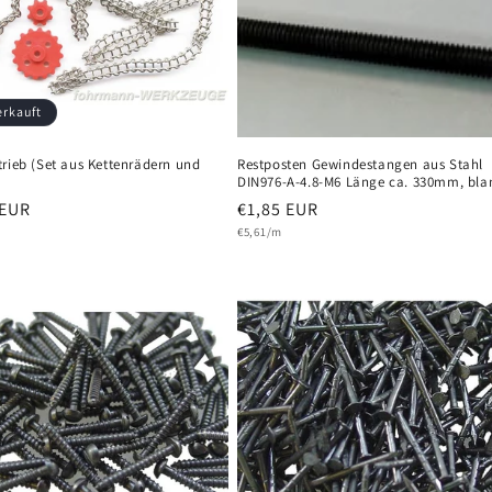
erkauft
rieb (Set aus Kettenrädern und
Restposten Gewindestangen aus Stahl
DIN976-A-4.8-M6 Länge ca. 330mm, bla
er
 EUR
Normaler
€1,85 EUR
Grundpreis
Preis
€5,61/m