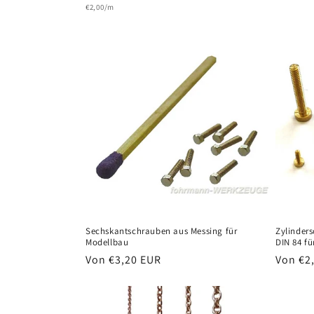
Grundpreis
Preis
€2,00/m
Sechskantschrauben aus Messing für
Zylinders
Modellbau
DIN 84 f
Normaler
Von €3,20 EUR
Normal
Von €2
Preis
Preis