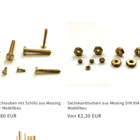
Preis
chrauben mit Schlitz aus Messing
Sechskantmuttern aus Messing DIN 934 
ür Modellbau
Modellbau
er
,80 EUR
Normaler
Von €2,30 EUR
Preis