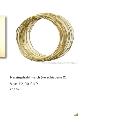
Messingdraht weich (verschiedene Ø)
Normaler
Von €2,00 EUR
Grundpreis
Preis
€0,67/m