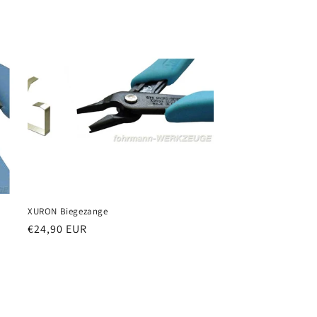
XURON Biegezange
Normaler
€24,90 EUR
Preis