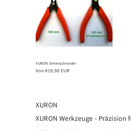
XURON Seitenschneider
Normaler
Von €19,90 EUR
Preis
XURON
XURON Werkzeuge - Präzision 