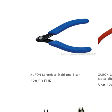
XURON Schneider Stahl und Eisen
XURON Gl
Materiali
Normaler
€28,90 EUR
Normal
Von €2
Preis
Preis