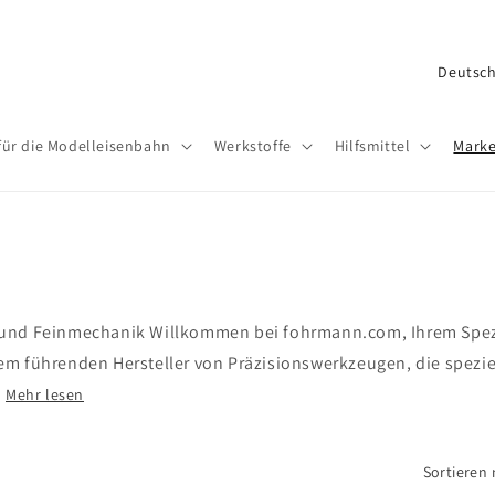
L
a
n
für die Modelleisenbahn
Werkstoffe
Hilfsmittel
Mark
d
/
R
e
g
 und Feinmechanik Willkommen bei fohrmann.com, Ihrem Spezi
i
em führenden Hersteller von Präzisionswerkzeugen, die spezi
o
.
Mehr lesen
n
Sortieren 