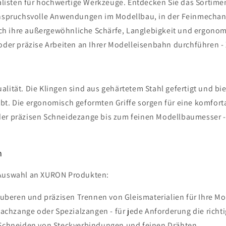
isten für hochwertige Werkzeuge. Entdecken Sie das Sortime
anspruchsvolle Anwendungen im Modellbau, in der Feinmechani
 ihre außergewöhnliche Schärfe, Langlebigkeit und ergonomis
 oder präzise Arbeiten an Ihrer Modelleisenbahn durchführen 
lität. Die Klingen sind aus gehärtetem Stahl gefertigt und bi
ibt. Die ergonomisch geformten Griffe sorgen für eine komfor
er präzisen Schneidezange bis zum feinen Modellbaumesser - 
m
 Auswahl an XURON Produkten:
uberen und präzisen Trennen von Gleismaterialien für Ihre M
achzange oder Spezialzangen - für jede Anforderung die richt
s Schneiden von Steckverbindungen und feinen Drähten.