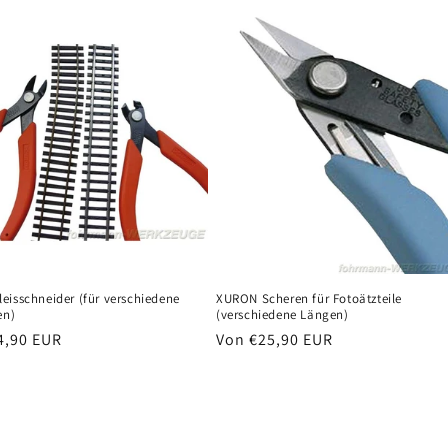
eisschneider (für verschiedene
XURON Scheren für Fotoätzteile
en)
(verschiedene Längen)
er
4,90 EUR
Normaler
Von €25,90 EUR
Preis