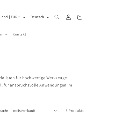
S
Einloggen
Warenkorb
Deutschland | EUR €
Deutsch
p
r
en
Kontakt
a
c
h
e
alisten für hochwertige Werkzeuge.
ell für anspruchsvolle Anwendungen im
nach:
5 Produkte