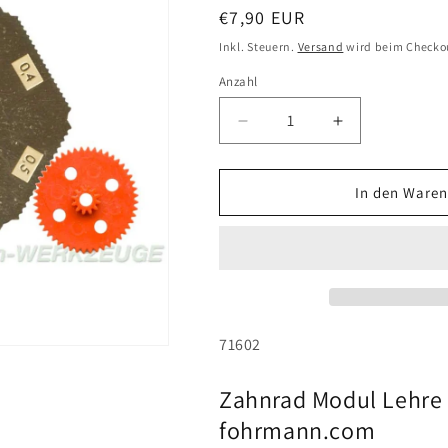
Normaler
€7,90 EUR
Preis
Inkl. Steuern.
Versand
wird beim Checko
Anzahl
Anzahl
Verringere
Erhöhe
die
die
Menge
Menge
für
für
In den Waren
Zahnrad
Zahnrad
Modul
Modul
Lehre
Lehre
(7
(7
verschiedene)
verschiedene
DIN
DIN
5480
5480
SKU:
71602
Zahnrad Modul Lehre 
fohrmann.com