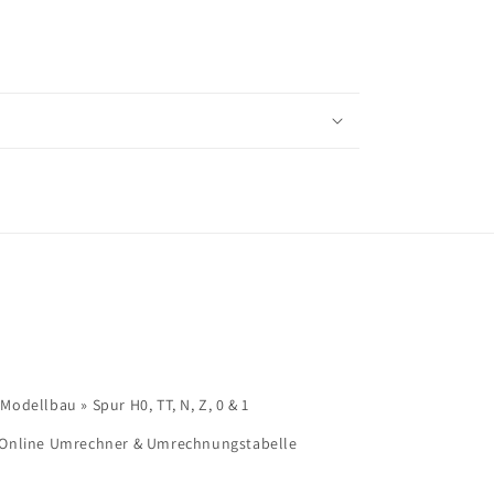
dellbau » Spur H0, TT, N, Z, 0 & 1
 Online Umrechner & Umrechnungstabelle