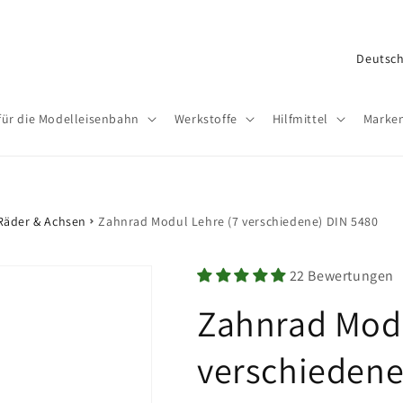
L
a
n
für die Modelleisenbahn
Werkstoffe
Hilfmittel
Marke
d
/
R
e
Räder & Achsen
Zahnrad Modul Lehre (7 verschiedene) DIN 5480
g
i
22 Bewertungen
o
Zahnrad Modu
n
verschiedene