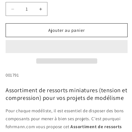
Réduire
Augmenter
la
la
quantité
quantité
de
de
Ajouter au panier
Assortiment
Assortiment
de
de
ressorts
ressorts
miniatures
miniatures
(tension
(tension
et
et
compression)
compression)
SKU:
001791
Assortiment de ressorts miniatures (tension et
compression) pour vos projets de modélisme
Pour chaque modéliste, il est essentiel de disposer des bons
composants pour mener à bien ses projets. C'est pourquoi
fohrmann.com vous propose cet
Assortiment de ressorts