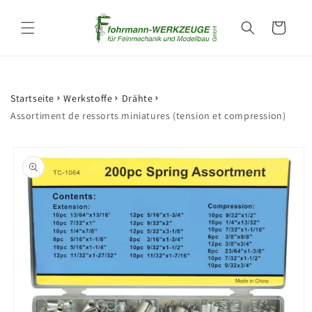
et
passer
Panier
au
contenu
Startseite
Werkstoffe
Drähte
Assortiment de ressorts miniatures (tension et compression)
Passer aux
informations
produits