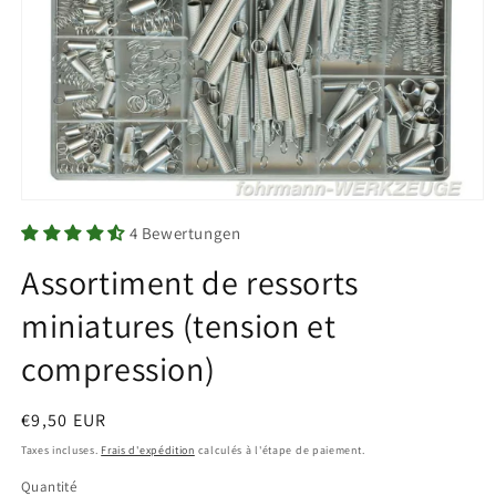
Ouvrir
le
4 Bewertungen
média
1
Assortiment de ressorts
dans
une
fenêtre
miniatures (tension et
modale
compression)
Prix
€9,50 EUR
habituel
Taxes incluses.
Frais d'expédition
calculés à l'étape de paiement.
Quantité
Quantité