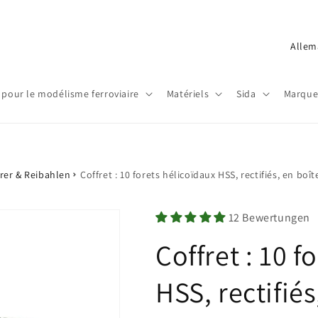
P
a
y
 pour le modélisme ferroviaire
Matériels
Sida
Marque
s
/
r
é
rer & Reibahlen
Coffret : 10 forets hélicoïdaux HSS, rectifiés, en boît
g
i
12 Bewertungen
o
Coffret : 10 f
n
HSS, rectifiés