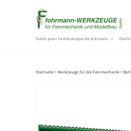
et
passer
au
contenu
Outils pour la mécanique de précision
Outils
Startseite
Werkzeuge für die Feinmechanik
Boh
Passer aux
informations
produits