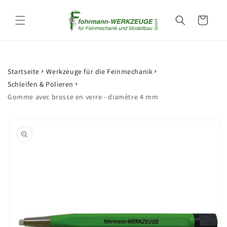
et
passer
Panier
au
contenu
Startseite
Werkzeuge für die Feinmechanik
Schleifen & Polieren
Gomme avec brosse en verre - diamètre 4 mm
Passer aux
informations
produits