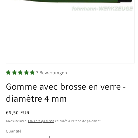
Ouvrir
le
7 Bewertungen
média
1
Gomme avec brosse en verre -
dans
une
fenêtre
diamètre 4 mm
modale
Prix
€6,50 EUR
habituel
Taxes incluses.
Frais d'expédition
calculés à l'étape de paiement.
Quantité
Quantité