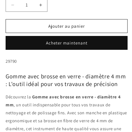
Réduire
Augmenter
la
la
quantité
quantité
de
de
Ajouter au panier
Gomme
Gomme
avec
avec
Acheter maintenant
brosse
brosse
en
en
verre
verre
SKU:
29790
-
-
diamètre
diamètre
Gomme avec brosse en verre - diamètre 4 mm
4
4
mm
mm
: L'outil idéal pour vos travaux de précision
Découvrez la
Gomme avec brosse en verre - diamètre 4
mm
, un outil indispensable pour tous vos travaux de
nettoyage et de polissage fins. Avec son manche en plastique
ergonomique et sa brosse en fibre de verre de 4 mm de
diamètre, cet instrument de haute qualité vous assure une