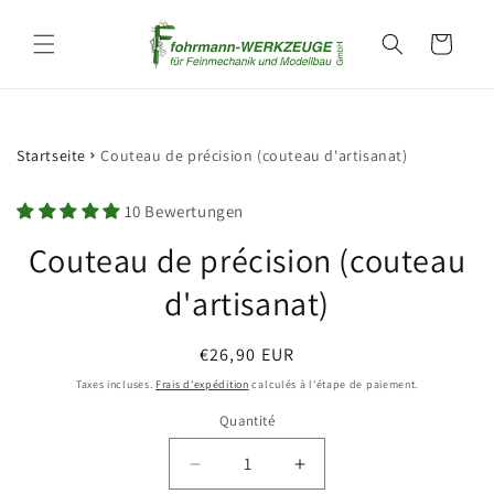
et
passer
Panier
au
contenu
Startseite
Couteau de précision (couteau d'artisanat)
Passer aux
10 Bewertungen
informations
produits
Couteau de précision (couteau
d'artisanat)
Prix
€26,90 EUR
habituel
Taxes incluses.
Frais d'expédition
calculés à l'étape de paiement.
Quantité
Quantité
Réduire
Augmenter