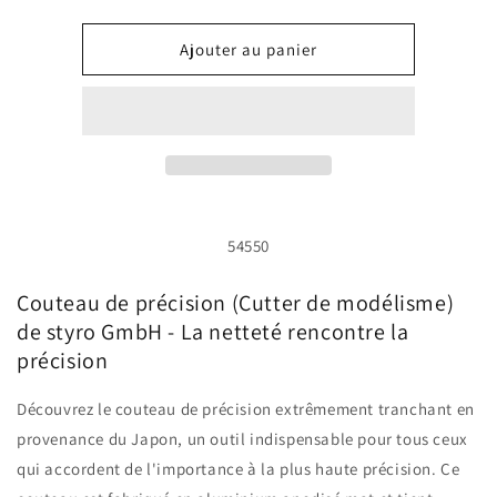
la
la
quantité
quantité
de
de
Ajouter au panier
Couteau
Couteau
de
de
précision
précision
(couteau
(couteau
d&#39;artisanat)
d&#39;artisanat)
SKU:
54550
Couteau de précision (Cutter de modélisme)
de styro GmbH - La netteté rencontre la
précision
Découvrez le couteau de précision extrêmement tranchant en
provenance du Japon, un outil indispensable pour tous ceux
qui accordent de l'importance à la plus haute précision. Ce