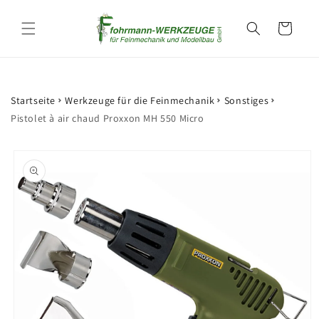
et
passer
Panier
au
contenu
Startseite
Werkzeuge für die Feinmechanik
Sonstiges
Pistolet à air chaud Proxxon MH 550 Micro
Passer aux
informations
produits