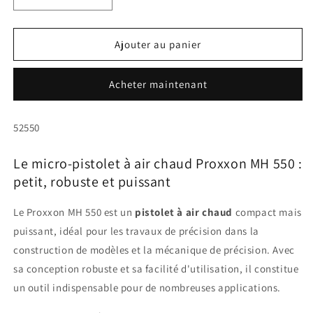
Réduire
Augmenter
la
la
quantité
quantité
de
de
Ajouter au panier
Pistolet
Pistolet
à
à
Acheter maintenant
air
air
chaud
chaud
Proxxon
Proxxon
SKU:
52550
MH
MH
550
550
Le micro-pistolet à air chaud Proxxon MH 550 :
Micro
Micro
petit, robuste et puissant
Le Proxxon MH 550 est un
pistolet à air chaud
compact mais
puissant, idéal pour les travaux de précision dans la
construction de modèles et la mécanique de précision. Avec
sa conception robuste et sa facilité d'utilisation, il constitue
un outil indispensable pour de nombreuses applications.