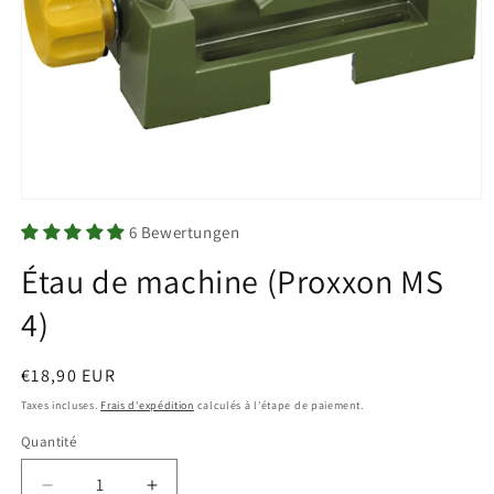
Ouvrir
le
6 Bewertungen
média
1
Étau de machine (Proxxon MS
dans
une
fenêtre
4)
modale
Prix
€18,90 EUR
habituel
Taxes incluses.
Frais d'expédition
calculés à l'étape de paiement.
Quantité
Quantité