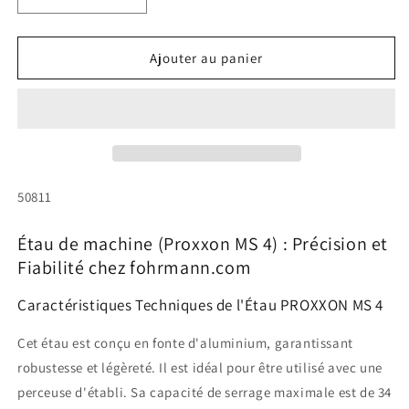
Réduire
Augmenter
la
la
quantité
quantité
de
de
Ajouter au panier
Étau
Étau
de
de
machine
machine
(Proxxon
(Proxxon
MS
MS
4)
4)
SKU:
50811
Étau de machine (Proxxon MS 4) : Précision et
Fiabilité chez fohrmann.com
Caractéristiques Techniques de l'Étau PROXXON MS 4
Cet étau est conçu en fonte d'aluminium, garantissant
robustesse et légèreté. Il est idéal pour être utilisé avec une
perceuse d'établi. Sa capacité de serrage maximale est de 34