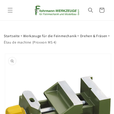
et
passer
Panier
au
contenu
Startseite
Werkzeuge für die Feinmechanik
Drehen & Fräsen
Étau de machine (Proxxon MS 4)
Passer aux
informations
produits