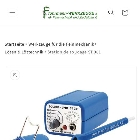
et
passer
Panier
au
contenu
Startseite
Werkzeuge für die Feinmechanik
Löten & Löttechnik
Station de soudage ST 081
Passer aux
informations
produits