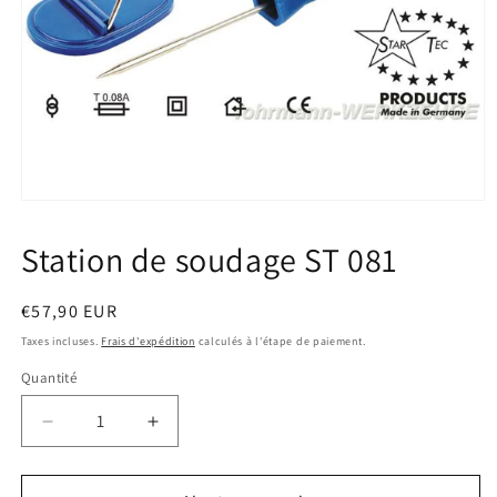
Ouvrir
le
média
Station de soudage ST 081
1
dans
une
fenêtre
Prix
€57,90 EUR
modale
habituel
Taxes incluses.
Frais d'expédition
calculés à l'étape de paiement.
Quantité
Quantité
Réduire
Augmenter
la
la
quantité
quantité