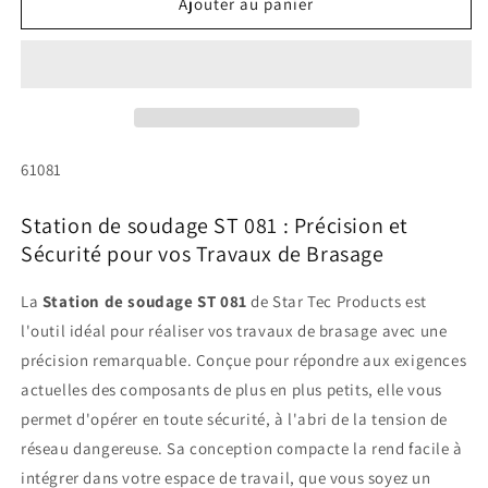
de
de
Ajouter au panier
Station
Station
de
de
soudage
soudage
ST
ST
081
081
SKU:
61081
Station de soudage ST 081 : Précision et
Sécurité pour vos Travaux de Brasage
La
Station de soudage ST 081
de Star Tec Products est
l'outil idéal pour réaliser vos travaux de brasage avec une
précision remarquable. Conçue pour répondre aux exigences
actuelles des composants de plus en plus petits, elle vous
permet d'opérer en toute sécurité, à l'abri de la tension de
réseau dangereuse. Sa conception compacte la rend facile à
intégrer dans votre espace de travail, que vous soyez un