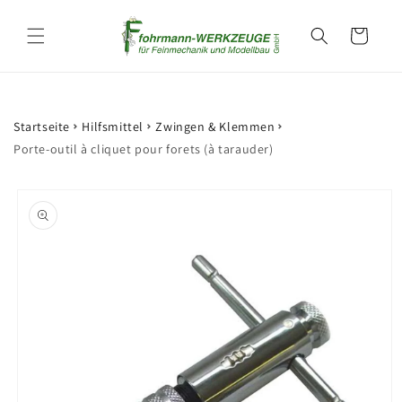
et
passer
Panier
au
contenu
Startseite
Hilfsmittel
Zwingen & Klemmen
Porte-outil à cliquet pour forets (à tarauder)
Passer aux
informations
produits