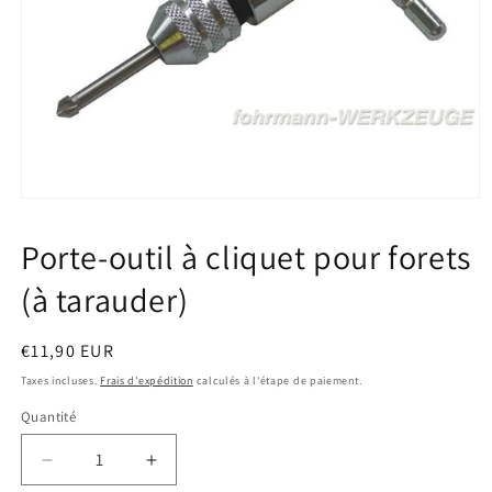
Ouvrir
le
média
Porte-outil à cliquet pour forets
1
dans
(à tarauder)
une
fenêtre
modale
Prix
€11,90 EUR
habituel
Taxes incluses.
Frais d'expédition
calculés à l'étape de paiement.
Quantité
Quantité
Réduire
Augmenter