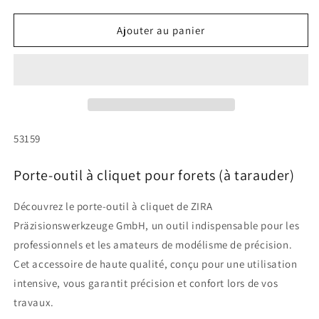
la
la
quantité
quantité
de
de
Ajouter au panier
Porte-
Porte-
outil
outil
à
à
cliquet
cliquet
pour
pour
forets
forets
(à
(à
SKU:
53159
tarauder)
tarauder)
Porte-outil à cliquet pour forets (à tarauder)
Découvrez le porte-outil à cliquet de ZIRA
Präzisionswerkzeuge GmbH, un outil indispensable pour les
professionnels et les amateurs de modélisme de précision.
Cet accessoire de haute qualité, conçu pour une utilisation
intensive, vous garantit précision et confort lors de vos
travaux.