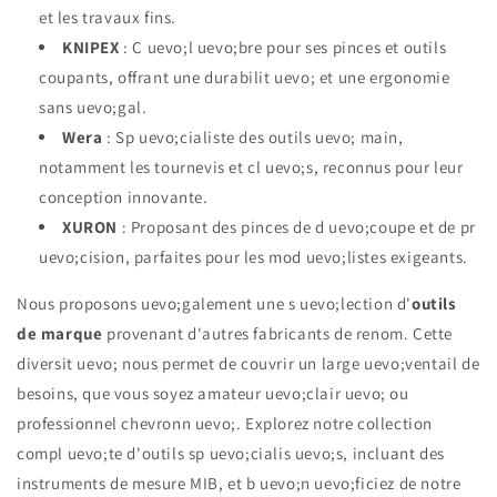
et les travaux fins.
KNIPEX
: C uevo;l uevo;bre pour ses pinces et outils
coupants, offrant une durabilit uevo; et une ergonomie
sans uevo;gal.
Wera
: Sp uevo;cialiste des outils uevo; main,
notamment les tournevis et cl uevo;s, reconnus pour leur
conception innovante.
XURON
: Proposant des pinces de d uevo;coupe et de pr
uevo;cision, parfaites pour les mod uevo;listes exigeants.
Nous proposons uevo;galement une s uevo;lection d'
outils
de marque
provenant d'autres fabricants de renom. Cette
diversit uevo; nous permet de couvrir un large uevo;ventail de
besoins, que vous soyez amateur uevo;clair uevo; ou
professionnel chevronn uevo;. Explorez notre collection
compl uevo;te d'outils sp uevo;cialis uevo;s, incluant des
instruments de mesure MIB, et b uevo;n uevo;ficiez de notre