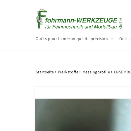
et
passer
au
contenu
Outils pour la mécanique de précision
Outils
Startseite
Werkstoffe
Messingprofile
ENSEMBLE
Passer aux
informations
produits