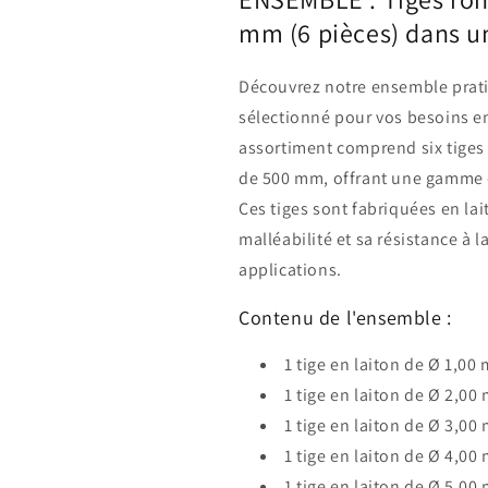
1,00
1,00
mm (6 pièces) dans u
à
à
6,00
6,00
mm
mm
Découvrez notre ensemble prati
(6
(6
sélectionné pour vos besoins e
pièces)
pièces)
assortiment comprend six tiges
dans
dans
un
un
de 500 mm, offrant une gamme 
tube
tube
Ces tiges sont fabriquées en la
en
en
malléabilité et sa résistance à
plastique
plastique
applications.
Contenu de l'ensemble :
1 tige en laiton de Ø 1,00
1 tige en laiton de Ø 2,00
1 tige en laiton de Ø 3,00
1 tige en laiton de Ø 4,00
1 tige en laiton de Ø 5,00