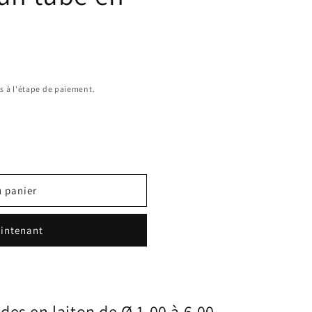
s à l'étape de paiement.
u panier
intenant
es en laiton de Ø 1,00 à 6,00