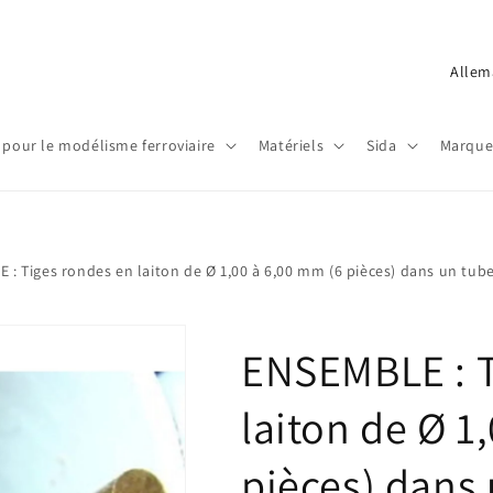
P
a
y
 pour le modélisme ferroviaire
Matériels
Sida
Marque
s
/
r
é
 : Tiges rondes en laiton de Ø 1,00 à 6,00 mm (6 pièces) dans un tub
g
i
ENSEMBLE : T
o
n
laiton de Ø 1
pièces) dans