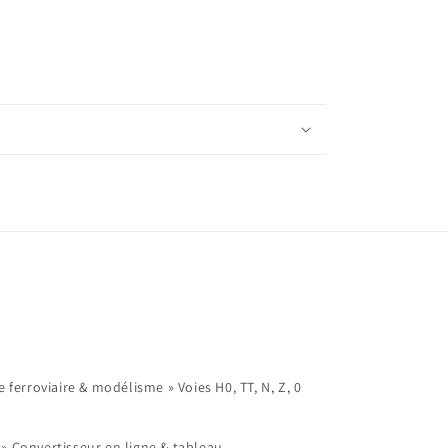
ferroviaire & modélisme » Voies H0, TT, N, Z, 0
 Convertisseur en ligne & tableau