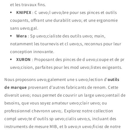
et les travaux fins.
KNIPEX
: C uevo;l uevo;bre pour ses pinces et outils
coupants, offrant une durabilit uevo; et une ergonomie
sans uevo;gal.
Wera
: Sp uevo;cialiste des outils uevo; main,
notamment les tournevis et cl uevo;s, reconnus pour leur
conception innovante.
XURON
: Proposant des pinces de d uevo;coupe et de pr
uevo;cision, parfaites pour les mod uevo;listes exigeants.
Nous proposons uevo;galement une s uevo;lection d'
outils
de marque
provenant d'autres fabricants de renom. Cette
diversit uevo; nous permet de couvrir un large uevo;ventail de
besoins, que vous soyez amateur uevo;clair uevo; ou
professionnel chevronn uevo;. Explorez notre collection
compl uevo;te d'outils sp uevo;cialis uevo;s, incluant des
instruments de mesure MIB, et b uevo;n uevo;ficiez de notre