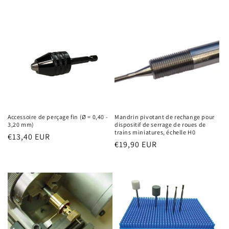
Accessoire de perçage fin (Ø = 0,40 -
Mandrin pivotant de rechange pour
3,20 mm)
dispositif de serrage de roues de
trains miniatures, échelle H0
Prix
€13,40 EUR
Prix
€19,90 EUR
habituel
habituel