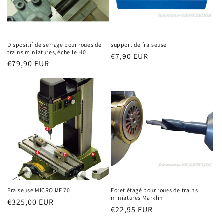
Dispositif de serrage pour roues de
support de fraiseuse
trains miniatures, échelle H0
Prix
€7,90 EUR
Prix
€79,90 EUR
habituel
habituel
Fraiseuse MICRO MF 70
Foret étagé pour roues de trains
miniatures Märklin
Prix
€325,00 EUR
Prix
€22,95 EUR
habituel
habituel