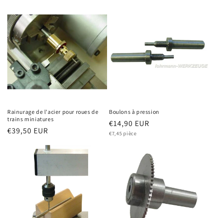
Rainurage de l'acier pour roues de
Boulons à pression
trains miniatures
Prix
€14,90 EUR
Prix
€39,50 EUR
Prix
habituel
€7,45 pièce
unitaire
habituel