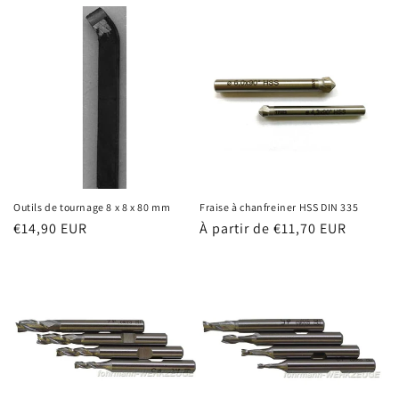
habituel
Outils de tournage 8 x 8 x 80 mm
Fraise à chanfreiner HSS DIN 335
Prix
€14,90 EUR
Prix
À partir de €11,70 EUR
habituel
habituel