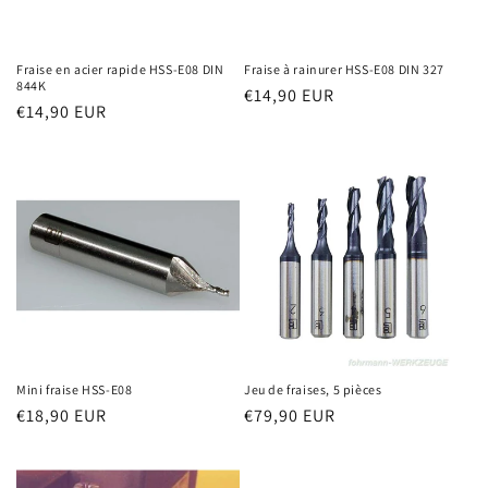
Fraise en acier rapide HSS-E08 DIN
Fraise à rainurer HSS-E08 DIN 327
844K
Prix
€14,90 EUR
Prix
€14,90 EUR
habituel
habituel
Mini fraise HSS-E08
Jeu de fraises, 5 pièces
Prix
€18,90 EUR
Prix
€79,90 EUR
habituel
habituel