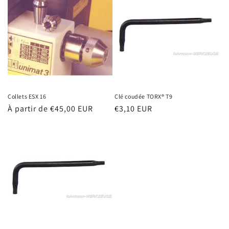
Collets ESX 16
Clé coudée TORX® T9
Prix
À partir de €45,00 EUR
Prix
€3,10 EUR
habituel
habituel