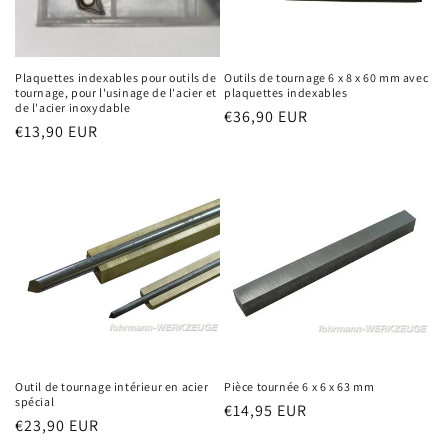
Plaquettes indexables pour outils de
Outils de tournage 6 x 8 x 60 mm avec
tournage, pour l'usinage de l'acier et
plaquettes indexables
de l'acier inoxydable
Prix
€36,90 EUR
Prix
€13,90 EUR
habituel
habituel
Outil de tournage intérieur en acier
Pièce tournée 6 x 6 x 63 mm
spécial
Prix
€14,95 EUR
Prix
€23,90 EUR
habituel