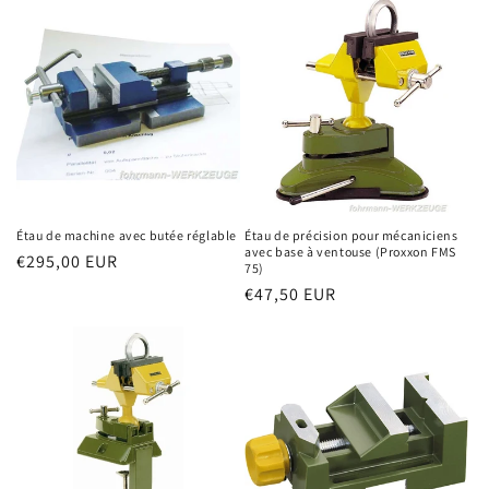
Étau de machine avec butée réglable
Étau de précision pour mécaniciens
avec base à ventouse (Proxxon FMS
Prix
€295,00 EUR
75)
habituel
Prix
€47,50 EUR
habituel