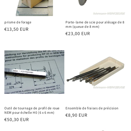
prisme de forage
Porte-lame de scie pour alésage de 8
mm (queue de 8 mm)
Prix
€13,50 EUR
Prix
€23,00 EUR
habituel
habituel
Outil de tournage de profil de roue
Ensemble de fraises de précision
NEM pour échelle H0 (6 x 6 mm)
Prix
€8,90 EUR
Prix
€50,30 EUR
habituel
habituel