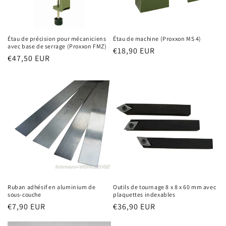
Étau de précision pour mécaniciens
Étau de machine (Proxxon MS 4)
avec base de serrage (Proxxon FMZ)
Prix
€18,90 EUR
Prix
€47,50 EUR
habituel
habituel
Ruban adhésif en aluminium de
Outils de tournage 8 x 8 x 60 mm avec
sous-couche
plaquettes indexables
Prix
€7,90 EUR
Prix
€36,90 EUR
habituel
habituel