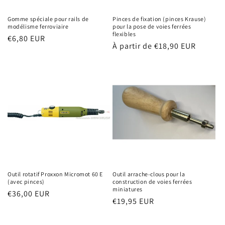
Gomme spéciale pour rails de
Pinces de fixation (pinces Krause)
modélisme ferroviaire
pour la pose de voies ferrées
flexibles
Prix
€6,80 EUR
Prix
À partir de €18,90 EUR
habituel
habituel
Outil rotatif Proxxon Micromot 60 E
Outil arrache-clous pour la
(avec pinces)
construction de voies ferrées
miniatures
Prix
€36,00 EUR
Prix
€19,95 EUR
habituel
habituel