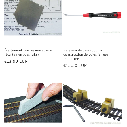
Écartement pour essieu et voie
Releveur de clous pour la
(écartement des rails)
construction de voies ferrées
miniatures
Prix
€13,90 EUR
Prix
€15,50 EUR
habituel
habituel