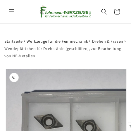
Direkt
zum
Warenkorb
Inhalt
Startseite
Werkzeuge für die Feinmechanik
Drehen & Fräsen
Wendeplättchen für Drehstähle (geschliffen), zur Bearbeitung
von NE-Metallen
oduktinformationen
ringen