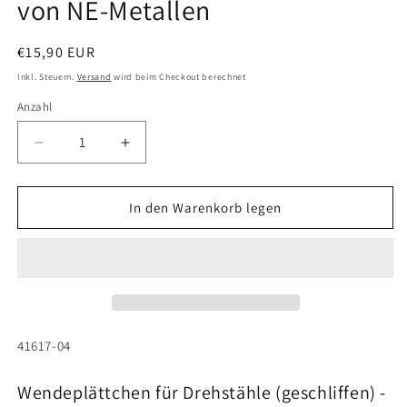
von NE-Metallen
Normaler
€15,90 EUR
Preis
Inkl. Steuern.
Versand
wird beim Checkout berechnet
Anzahl
Anzahl
Verringere
Erhöhe
die
die
Menge
Menge
für
für
In den Warenkorb legen
Wendeplättchen
Wendeplättchen
für
für
Drehstähle
Drehstähle
(geschliffen),
(geschliffen),
zur
zur
Bearbeitung
Bearbeitung
von
von
SKU:
41617-04
NE-
NE-
Metallen
Metallen
Wendeplättchen für Drehstähle (geschliffen) -