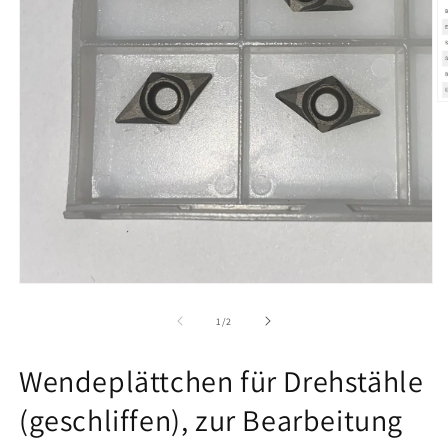
M
2
in
M
ö
Medien
1
in
von
1
/
2
Modal
öffnen
Wendeplättchen für Drehstähle
(geschliffen), zur Bearbeitung