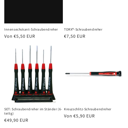
Innensechskant-Schraubendreher
TORX®-Schraubendreher
Normaler
Von €5,50 EUR
Normaler
€7,50 EUR
Preis
Preis
SET: Schraubendreher im Ständer (6-
Kreuzschlitz-Schraubendreher
teilig)
Normaler
Von €5,90 EUR
Normaler
€49,90 EUR
Preis
Preis