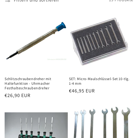
Schlitzschraubendreher mit
SET: Micro-Maulschlüssel-Set 10-tlg.
Haltefunktion - Uhrmacher
1-4 mm
Festhalteschraubendreher
Normaler
€46,95 EUR
Normaler
€26,90 EUR
Preis
Preis