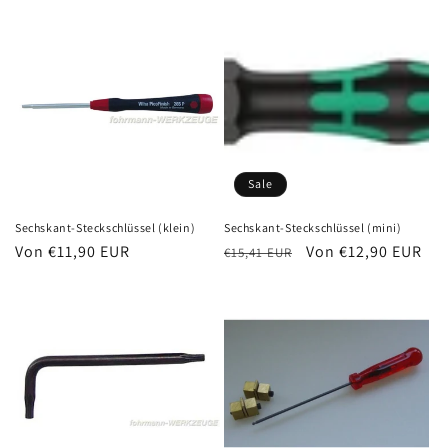
Sale
Sechskant-Steckschlüssel (klein)
Sechskant-Steckschlüssel (mini)
Normaler
Von €11,90 EUR
Normaler
Verkaufspreis
Von €12,90 EUR
€15,41 EUR
Preis
Preis