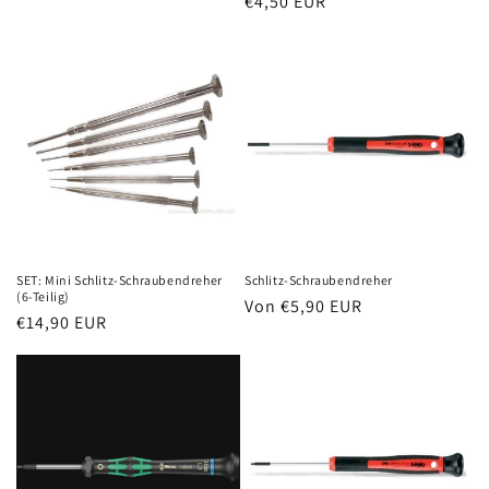
Normaler
€4,50 EUR
Preis
Preis
SET: Mini Schlitz-Schraubendreher
Schlitz-Schraubendreher
(6-Teilig)
Normaler
Von €5,90 EUR
Normaler
€14,90 EUR
Preis
Preis