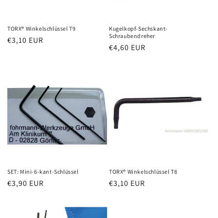
TORX® Winkelschlüssel T9
Kugelkopf-Sechskant-
Schraubendreher
Normaler
€3,10 EUR
Normaler
€4,60 EUR
Preis
Preis
SET: Mini-6-kant-Schlüssel
TORX® Winkelschlüssel T8
Normaler
€3,90 EUR
Normaler
€3,10 EUR
Preis
Preis