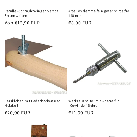
Parallel-Schraubzwingen versch.
Arterienklemme fein gezahnt rostfrei
Spannweiten
140 mm
Normaler
Von €16,90 EUR
Normaler
€8,90 EUR
Preis
Preis
Fasskloben mit Lederbacken und
Werkzeughalter mit Knarre für
Holzkeil
(Gewinde-)Bohrer
Normaler
€20,90 EUR
Normaler
€11,90 EUR
Preis
Preis