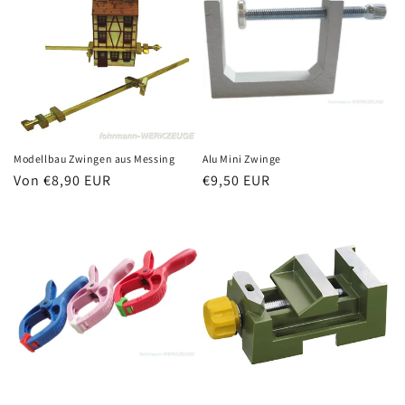
Modellbau Zwingen aus Messing
Alu Mini Zwinge
Normaler
Von €8,90 EUR
Normaler
€9,50 EUR
Preis
Preis