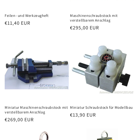
Feilen- und Werkzeugheft
Maschinenschraubstock mit
verstellbarem Anschlag
Normaler
€11,40 EUR
Normaler
€295,00 EUR
Preis
Preis
Miniatur Maschinenschraubstock mit
Miniatur Schraubstock für Modellbau
verstellbarem Anschlag
Normaler
€13,90 EUR
Normaler
€269,00 EUR
Preis
Preis