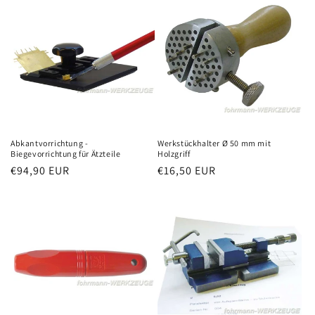
Abkantvorrichtung -
Werkstückhalter Ø 50 mm mit
Biegevorrichtung für Ätzteile
Holzgriff
Normaler
€94,90 EUR
Normaler
€16,50 EUR
Preis
Preis