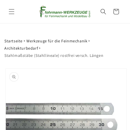
Direkt
zum
Warenkorb
Inhalt
Startseite
Werkzeuge für die Feinmechanik
Architekturbedarf
Stahlmaßstäbe (Stahllineale) rostfrei versch. Längen
oduktinformationen
ringen