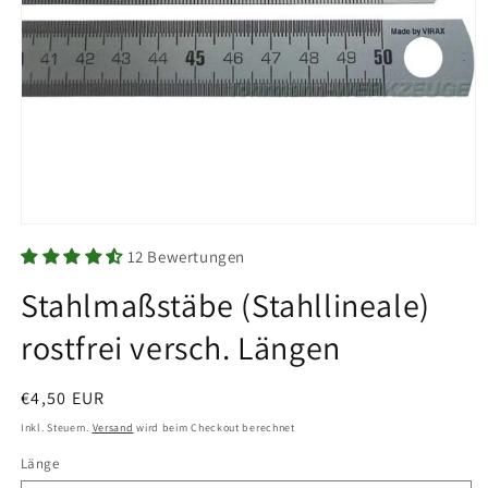
Medien
1
12 Bewertungen
in
Modal
Stahlmaßstäbe (Stahllineale)
öffnen
rostfrei versch. Längen
Normaler
€4,50 EUR
Preis
Inkl. Steuern.
Versand
wird beim Checkout berechnet
Länge