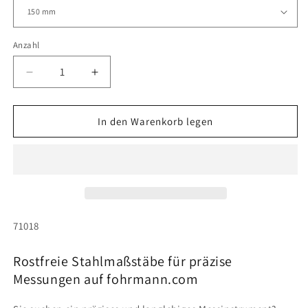
Anzahl
Anzahl
Verringere
Erhöhe
die
die
Menge
Menge
für
für
In den Warenkorb legen
Stahlmaßstäbe
Stahlmaßstäbe
(Stahllineale)
(Stahllineale)
rostfrei
rostfrei
versch.
versch.
Längen
Längen
SKU:
71018
Rostfreie Stahlmaßstäbe für präzise
Messungen auf fohrmann.com