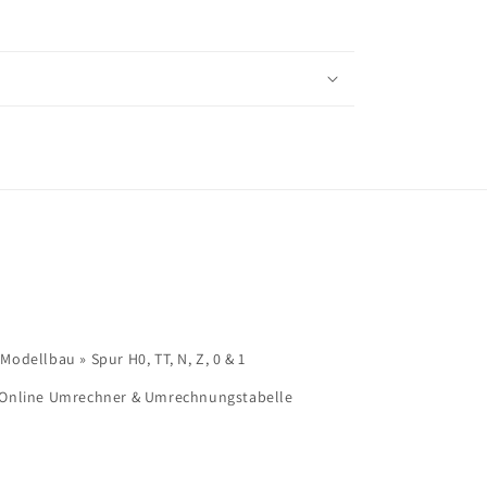
dellbau » Spur H0, TT, N, Z, 0 & 1
 Online Umrechner & Umrechnungstabelle