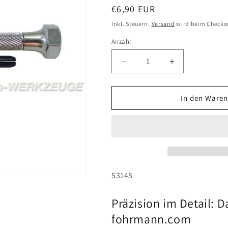
Normaler
€6,90 EUR
Preis
Inkl. Steuern.
Versand
wird beim Checko
Anzahl
Anzahl
Verringere
Erhöhe
die
die
Menge
Menge
für
für
In den Waren
Stiftenklöbchen
Stiftenklöbch
(Ø
(Ø
=
=
0
0
-
-
3,20
3,20
mm)
mm)
SKU:
53145
Präzision im Detail: 
fohrmann.com