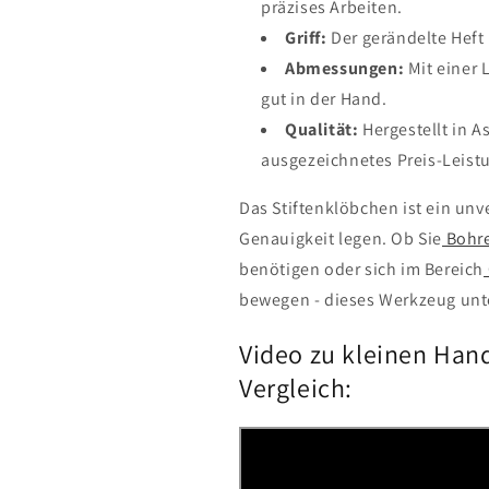
präzises Arbeiten.
Griff:
Der gerändelte Heft i
Abmessungen:
Mit einer 
gut in der Hand.
Qualität:
Hergestellt in A
ausgezeichnetes Preis-Leistu
Das Stiftenklöbchen ist ein unve
Genauigkeit legen. Ob Sie
Bohre
benötigen oder sich im Bereich
bewegen - dieses Werkzeug unte
Video zu kleinen Han
Vergleich: