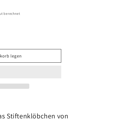
ut berechnet
korb legen
en
Das Stiftenklöbchen von