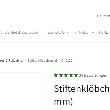
L
a
n
für die Modelleisenbahn
Werkstoffe
Hilfmittel
Marke
d
/
R
e
rer & Reibahlen
Stiftenklöbchen (Ø = 0 - 3,20 mm)
g
i
34 Bewertungen
o
Stiftenklöbch
n
mm)