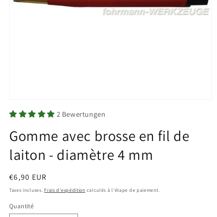
Ouvrir
le
2 Bewertungen
média
1
Gomme avec brosse en fil de
dans
une
fenêtre
laiton - diamètre 4 mm
modale
Prix
€6,90 EUR
habituel
Taxes incluses.
Frais d'expédition
calculés à l'étape de paiement.
Quantité
Quantité