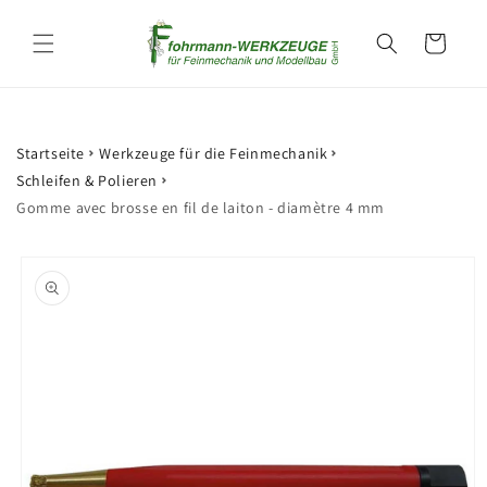
et
passer
Panier
au
contenu
Startseite
Werkzeuge für die Feinmechanik
Schleifen & Polieren
Gomme avec brosse en fil de laiton - diamètre 4 mm
Passer aux
informations
produits