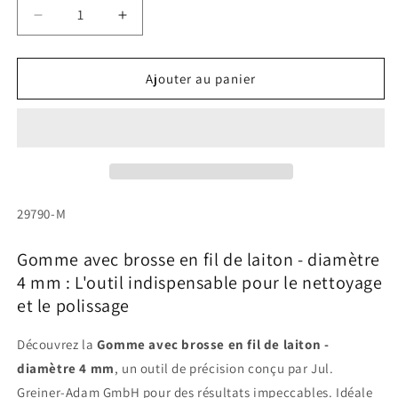
Réduire
Augmenter
la
la
quantité
quantité
de
de
Ajouter au panier
Gomme
Gomme
avec
avec
brosse
brosse
en
en
fil
fil
de
de
laiton
laiton
SKU:
29790-M
-
-
diamètre
diamètre
Gomme avec brosse en fil de laiton - diamètre
4
4
4 mm : L'outil indispensable pour le nettoyage
mm
mm
et le polissage
Découvrez la
Gomme avec brosse en fil de laiton -
diamètre 4 mm
, un outil de précision conçu par Jul.
Greiner-Adam GmbH pour des résultats impeccables. Idéale