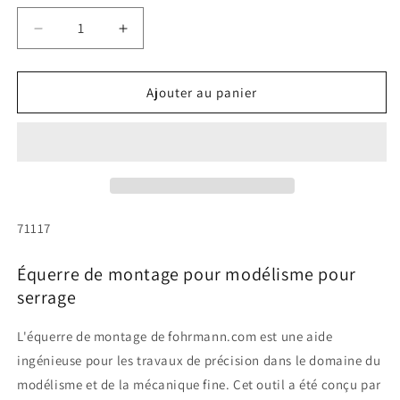
Réduire
Augmenter
la
la
quantité
quantité
de
de
Ajouter au panier
supports
supports
de
de
montage
montage
pour
pour
la
la
fabrication
fabrication
de
de
SKU:
71117
maquettes
maquettes
à
à
Équerre de montage pour modélisme pour
fixer
fixer
serrage
L'équerre de montage de fohrmann.com est une aide
ingénieuse pour les travaux de précision dans le domaine du
modélisme et de la mécanique fine. Cet outil a été conçu par