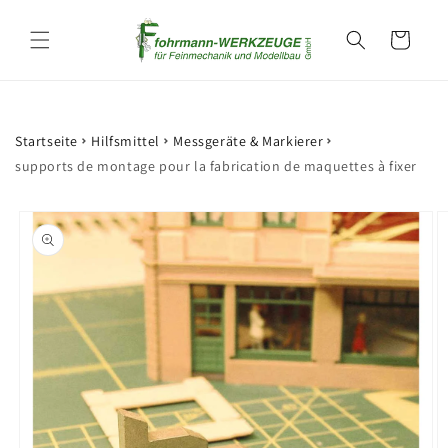
et
passer
Panier
au
contenu
Startseite
Hilfsmittel
Messgeräte & Markierer
supports de montage pour la fabrication de maquettes à fixer
Passer aux
informations
produits