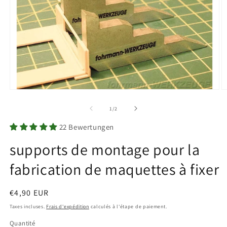
Ouvrir
O
le
le
média
m
de
1
/
2
1
2
dans
d
22 Bewertungen
une
u
fenêtre
f
supports de montage pour la
modale
m
fabrication de maquettes à fixer
Prix
€4,90 EUR
habituel
Taxes incluses.
Frais d'expédition
calculés à l'étape de paiement.
Quantité
Quantité