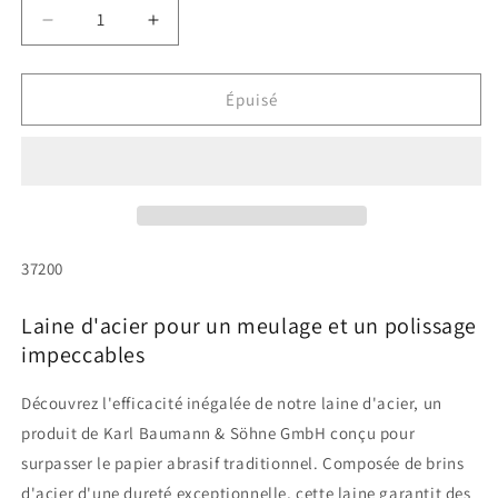
Réduire
Augmenter
la
la
quantité
quantité
de
de
Épuisé
Laine
Laine
d&#39;acier
d&#39;acier
pour
pour
le
le
meulage
meulage
et
et
le
le
SKU:
37200
polissage
polissage
Laine d'acier pour un meulage et un polissage
impeccables
Découvrez l'efficacité inégalée de notre laine d'acier, un
produit de Karl Baumann & Söhne GmbH conçu pour
surpasser le papier abrasif traditionnel. Composée de brins
d'acier d'une dureté exceptionnelle, cette laine garantit des