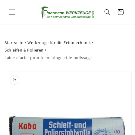
et
passer
Panier
au
contenu
Startseite
Werkzeuge für die Feinmechanik
Schleifen & Polieren
Laine d'acier pour le meulage et le polissage
Passer aux
informations
produits