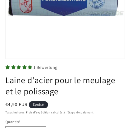
Ouvrir
le
1 Bewertung
média
1
Laine d'acier pour le meulage
dans
une
fenêtre
et le polissage
modale
Prix
€4,90 EUR
Épuisé
habituel
Taxes incluses.
Frais d'expédition
calculés à l'étape de paiement.
Quantité
Quantité