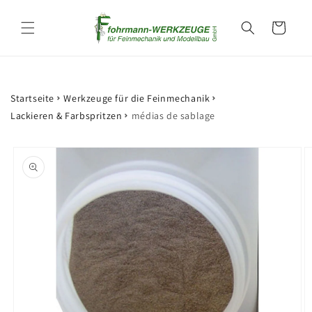
et
passer
Panier
au
contenu
Startseite
Werkzeuge für die Feinmechanik
Lackieren & Farbspritzen
médias de sablage
Passer aux
informations
produits