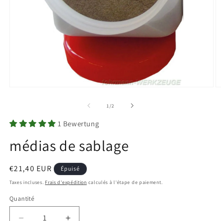
Ouvrir
O
le
le
média
m
de
1
/
2
1
2
dans
d
1 Bewertung
une
u
fenêtre
f
médias de sablage
modale
m
Prix
€21,40 EUR
Épuisé
habituel
Taxes incluses.
Frais d'expédition
calculés à l'étape de paiement.
Quantité
Quantité