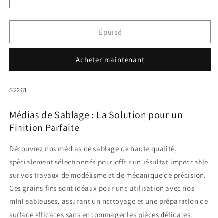
Réduire
Augmenter
la
la
quantité
quantité
de
de
Épuisé
médias
médias
de
de
Acheter maintenant
sablage
sablage
SKU:
52261
Médias de Sablage : La Solution pour un
Finition Parfaite
Découvrez nos médias de sablage de haute qualité,
spécialement sélectionnés pour offrir un résultat impeccable
sur vos travaux de modélisme et de mécanique de précision.
Ces grains fins sont idéaux pour une utilisation avec nos
mini sableuses, assurant un nettoyage et une préparation de
surface efficaces sans endommager les pièces délicates.