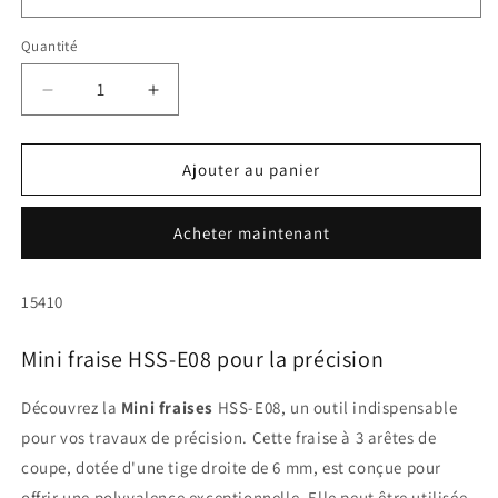
Quantité
Quantité
Réduire
Augmenter
la
la
quantité
quantité
de
de
Ajouter au panier
Mini
Mini
fraise
fraise
Acheter maintenant
HSS-
HSS-
E08
E08
SKU:
15410
Mini fraise HSS-E08 pour la précision
Découvrez la
Mini fraises
HSS-E08, un outil indispensable
pour vos travaux de précision. Cette fraise à 3 arêtes de
coupe, dotée d'une tige droite de 6 mm, est conçue pour
offrir une polyvalence exceptionnelle. Elle peut être utilisée