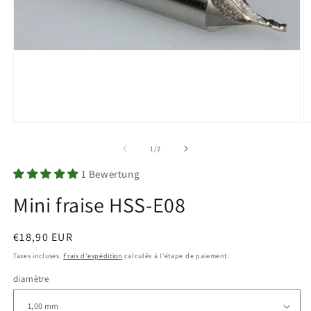
Ouvrir
O
le
le
média
m
de
1
/
2
1
2
dans
d
1 Bewertung
une
u
fenêtre
f
Mini fraise HSS-E08
modale
m
Prix
€18,90 EUR
habituel
Taxes incluses.
Frais d'expédition
calculés à l'étape de paiement.
diamètre