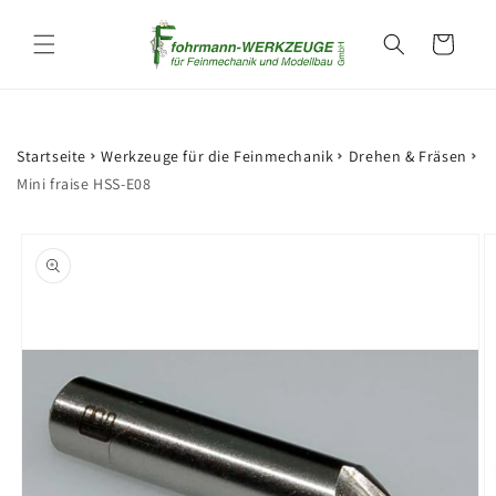
et
passer
Panier
au
contenu
Startseite
Werkzeuge für die Feinmechanik
Drehen & Fräsen
Mini fraise HSS-E08
Passer aux
informations
produits