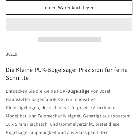
Menge
Menge
für
für
In den Warenkorb legen
Kleine
Kleine
PUK-
PUK-
Bügelsäge
Bügelsäge
SKU:
30219
Die Kleine PUK-Bügelsäge: Präzision für feine
Schnitte
Entdecken Sie die kleine PUK-
Bügelsäge
von Josef
Haunstetter Sägenfabrik KG, ein innovativer
Kleinsägebogen, der sich ideal für präzise Arbeiten in
Modellbau und Feinmechanik eignet. Gefertigt aus robustem
10 x 5 mm Flachstahl und trommelverzinkt, bietet diese
Bügelsäge Langlebigkeit und Zuverlässigkeit. Der