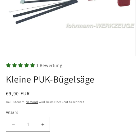
Medien
1
1 Bewertung
in
Modal
Kleine PUK-Bügelsäge
öffnen
Normaler
€9,90 EUR
Preis
Inkl. Steuern.
Versand
wird beim Checkout berechnet
Anzahl
Anzahl
Verringere
Erhöhe
die
die