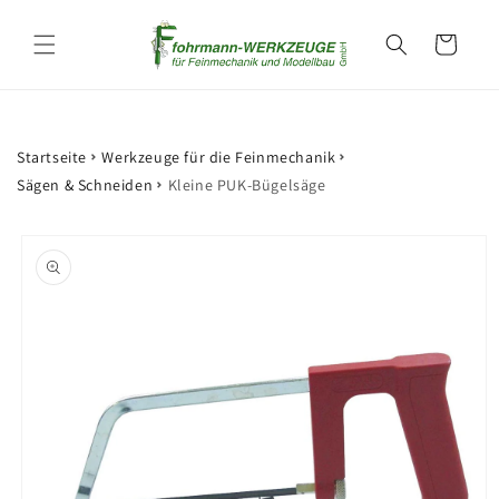
Direkt
zum
Warenkorb
Inhalt
Startseite
Werkzeuge für die Feinmechanik
Sägen & Schneiden
Kleine PUK-Bügelsäge
oduktinformationen
ringen