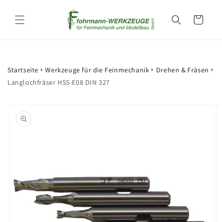
Direkt
zum
Warenkorb
Inhalt
Startseite
Werkzeuge für die Feinmechanik
Drehen & Fräsen
Langlochfräser HSS-E08 DIN 327
oduktinformationen
ringen