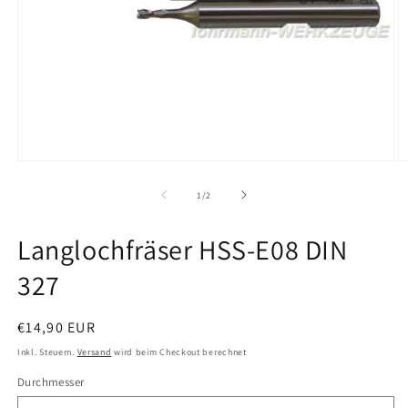
Medien
M
1
2
in
in
von
1
/
2
Modal
M
öffnen
ö
Langlochfräser HSS-E08 DIN
327
Normaler
€14,90 EUR
Preis
Inkl. Steuern.
Versand
wird beim Checkout berechnet
Durchmesser