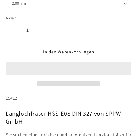
Anzahl
Anzahl
Verringere
Erhöhe
die
die
Menge
Menge
für
für
In den Warenkorb legen
Langlochfräser
Langlochfräser
HSS-
HSS-
E08
E08
DIN
DIN
327
327
SKU:
15412
Langlochfräser HSS-E08 DIN 327 von SPPW
GmbH
Sie suchen einen präzisen und langlebigen Langlochfräser für