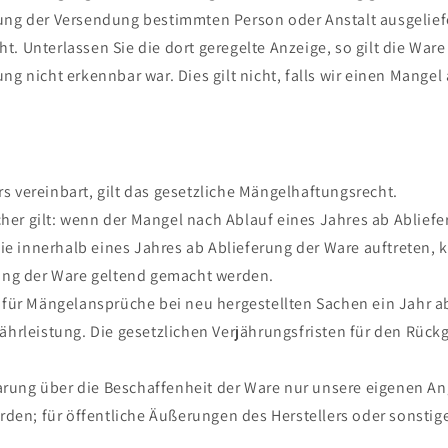
ng der Versendung bestimmten Person oder Anstalt ausgeliefer
. Unterlassen Sie die dort geregelte Anzeige, so gilt die Ware
g nicht erkennbar war. Dies gilt nicht, falls wir einen Mangel
 vereinbart, gilt das gesetzliche Mängelhaftungsrecht.
r gilt: wenn der Mangel nach Ablauf eines Jahres ab Ablieferu
e innerhalb eines Jahres ab Ablieferung der Ware auftreten,
rung der Ware geltend gemacht werden.
t für Mängelansprüche bei neu hergestellten Sachen ein Jahr 
ährleistung. Die gesetzlichen Verjährungsfristen für den Rück
rung über die Beschaffenheit der Ware nur unsere eigenen 
wurden; für öffentliche Äußerungen des Herstellers oder sons