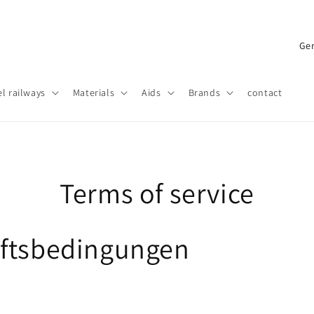
C
o
u
l railways
Materials
Aids
Brands
contact
n
t
r
y
Terms of service
/
r
e
äftsbedingungen
g
i
o